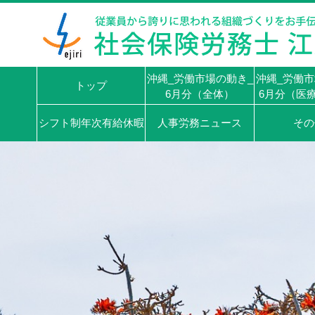
沖縄_労働市場の動き_
沖縄_労働市
トップ
6月分（全体）
6月分（医
シフト制年次有給休暇
人事労務ニュース
その