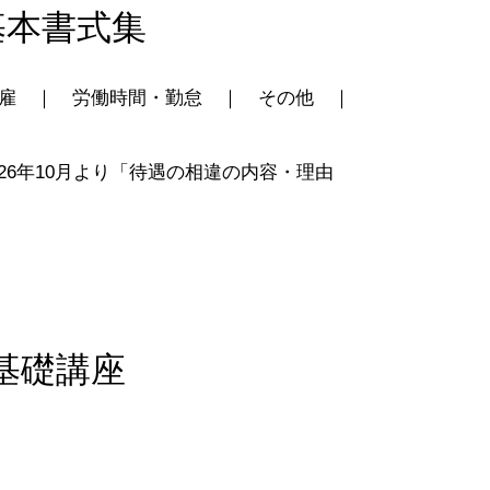
基本書式集
雇
｜
労働時間・勤怠
｜
その他
｜
6年10月より「待遇の相違の内容・理由
基礎講座