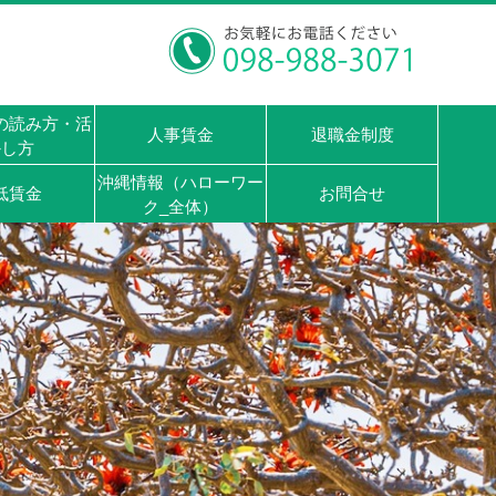
の読み方・活
人事賃金
退職金制度
かし方
沖縄情報（ハローワー
低賃金
お問合せ
ク_全体）
たちは、従業員から
会社でよかった！」