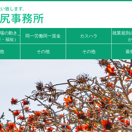
場の動き_
就業規則
同一労働同一賃金
カスハラ
療・福祉）
他
その他
その他
最
わたし
「この