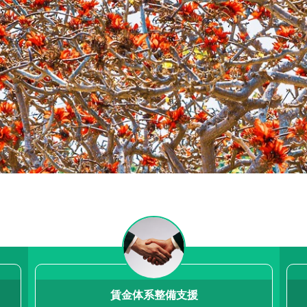
と
組織づ
賃金体系整備支援