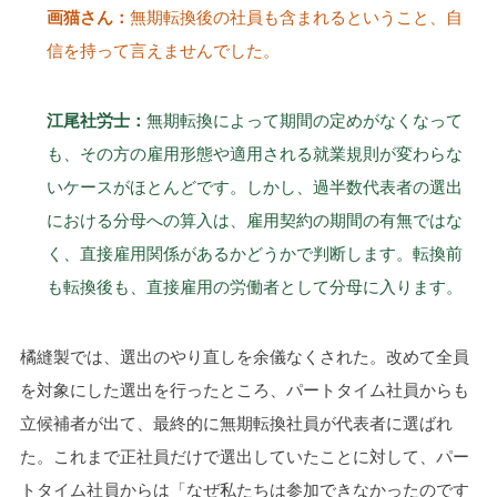
画猫さん：
無期転換後の社員も含まれるということ、自
信を持って言えませんでした。
江尾社労士：
無期転換によって期間の定めがなくなって
も、その方の雇用形態や適用される就業規則が変わらな
いケースがほとんどです。しかし、過半数代表者の選出
における分母への算入は、雇用契約の期間の有無ではな
く、直接雇用関係があるかどうかで判断します。転換前
も転換後も、直接雇用の労働者として分母に入ります。
橘縫製では、選出のやり直しを余儀なくされた。改めて全員
を対象にした選出を行ったところ、パートタイム社員からも
立候補者が出て、最終的に無期転換社員が代表者に選ばれ
た。これまで正社員だけで選出していたことに対して、パー
トタイム社員からは「なぜ私たちは参加できなかったのです