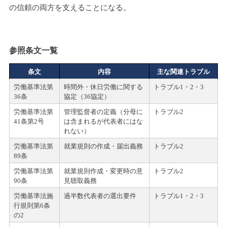
の信頼の両方を支えることになる。
参照条文一覧
条文
内容
主な関連トラブル
労働基準法第
時間外・休日労働に関する
トラブル1・2・3
36条
協定（36協定）
労働基準法第
管理監督者の定義（分母に
トラブル2
41条第2号
は含まれるが代表者にはな
れない）
労働基準法第
就業規則の作成・届出義務
トラブル2
89条
労働基準法第
就業規則作成・変更時の意
トラブル2
90条
見聴取義務
労働基準法施
過半数代表者の選出要件
トラブル1・2・3
行規則第6条
の2